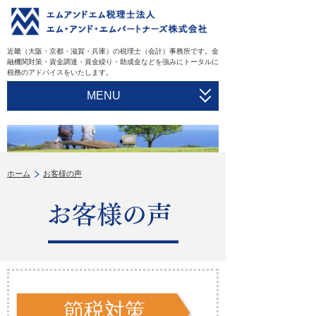
近畿（大阪・京都・滋賀・兵庫）の税理士（会計）事務所です。金
融機関対策・資金調達・資金繰り・助成金などを強みにトータルに
税務のアドバイスをいたします。
MENU
HOME
会社案内
ホーム
お客様の声
サービス一覧
一般業務
スタッフ
お客様の声
ご契約の流れ
よくある質問
節税対策