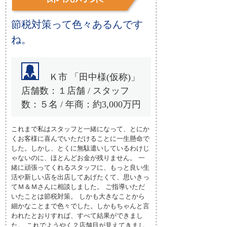
お問合せ
節税対策って色々あるんです
サイトマップ
ね。
Ｋ市 「田中様(仮称)」
店舗数：１店舗 / スタッフ
数：５名 / 年商：約3,000万円
これまで私はスタッフと一緒になって、とにか
くお客様に喜んでいただけることに一生懸命で
した。しかし、とくに無駄遣いしているわけじ
ゃないのに、ほとんどお金が残りません。 一
緒に頑張ってくれるスタッフに、もっと良い生
活や新しい店を出店してあげたくて、思いきっ
てＭ＆Ｍさんに相談しました。 ご指導いただ
いたことは節税対策。 しかも大きなことから
細かなことまで色々でした。しかもちゃんと言
われたとおりすれば、すべて結果ができまし
た。 これでようやく２店舗目が見えてきまし