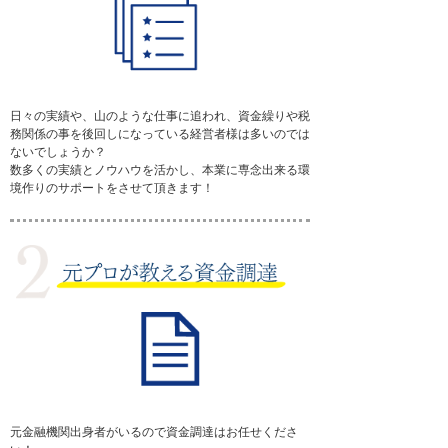
お客様の声
ご契約の流れ
よくある質問
日々の実績や、山のような仕事に追われ、資金繰りや税
お問合せ
務関係の事を後回しになっている経営者様は多いのでは
ないでしょうか？
サイトマップ
数多くの実績とノウハウを活かし、本業に専念出来る環
境作りのサポートをさせて頂きます！
元金融機関出身者がいるので資金調達はお任せくださ