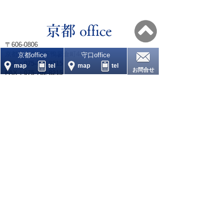
〒606‐0806
京都市左京区下鴨蓼倉町44‐8
京都office
守口office
TEL：075-702-8215
map
tel
map
tel
お問合せ
FAX：075-702-8215