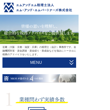
近畿（大阪・京都・滋賀・兵庫）の税理士（会計）事務所です。金
融機関対策・資金調達・資金繰り・助成金などを強みにトータルに
税務のアドバイスをいたします。
MENU
HOME
会社案内
サービス一覧
一般業務
スタッフ