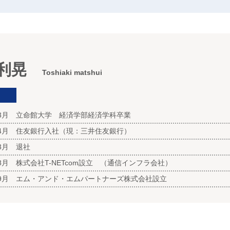
 利晃
Toshiaki matshui
03月 立命館大学 経済学部経済学科卒業
04月 住友銀行入社（現：三井住友銀行）
3月 退社
08月 株式会社T-NETcom設立 （通信インフラ会社）
09月 エム・アンド・エムパートナーズ株式会社設立