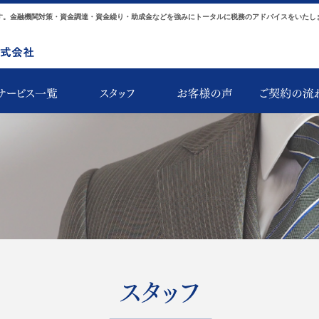
す。金融機関対策・資金調達・資金繰り・助成金などを強みにトータルに税務のアドバイスをいたし