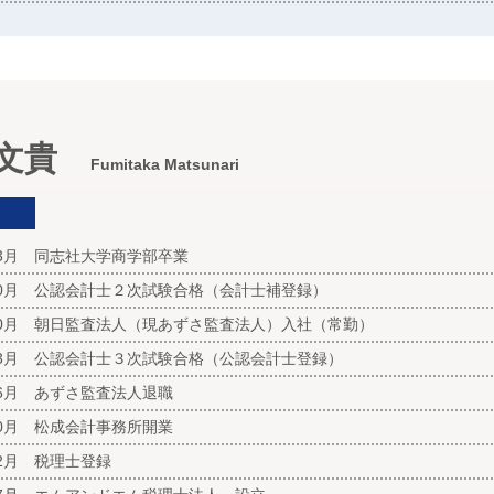
 文貴
Fumitaka Matsunari
03月 同志社大学商学部卒業
10月 公認会計士２次試験合格（会計士補登録）
10月 朝日監査法人（現あずさ監査法人）入社（常勤）
03月 公認会計士３次試験合格（公認会計士登録）
06月 あずさ監査法人退職
10月 松成会計事務所開業
02月 税理士登録