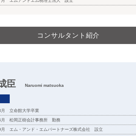
07月 エムアンドエム税理士法人 設立
コンサルタント紹介
 成臣
Naruomi matsuoka
03月 立命館大学卒業
04月 松岡正樹会計事務所 勤務
09月 エム・アンド・エムパートナーズ株式会社 設立