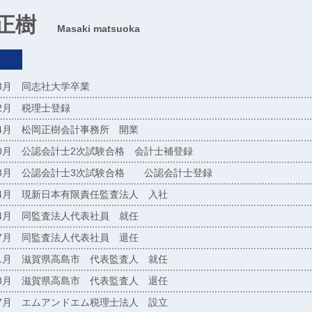
 正樹
Masaki matsuoka
03月 同志社大学卒業
02月 税理士登録
04月 松岡正樹会計事務所 開業
10月 公認会計士2次試験合格 会計士補登録
03月 公認会計士3次試験合格 公認会計士登録
04月 現新日本有限責任監査法人 入社
04月 同監査法人代表社員 就任
07月 同監査法人代表社員 退任
01月 滋賀県高島市 代表監査人 就任
03月 滋賀県高島市 代表監査人 退任
07月 エムアンドエム税理士法人 設立